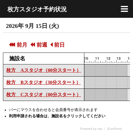
枚方スタジオ予約状況
予約状況のグラフ
予約状況の一覧
日付をカレンダーから選択
使用方法
印刷用表示
ホームページへ戻る
2026年 9月 15日 (火)
前月
前週
前日
施設名
枚方 Aスタジオ（00分スタート）
枚方 Bスタジオ（30分スタート）
枚方 Cスタジオ（00分スタート）
バーにマウスを合わせると会員番号が表示されます
利用申請される場合は、施設名をクリックしてください
Powered by nwt
/
[ConPane]