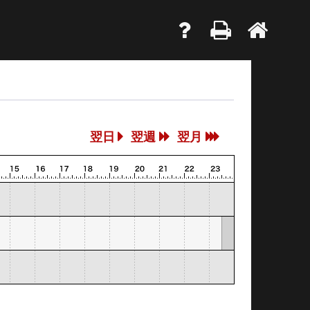
翌日
翌週
翌月